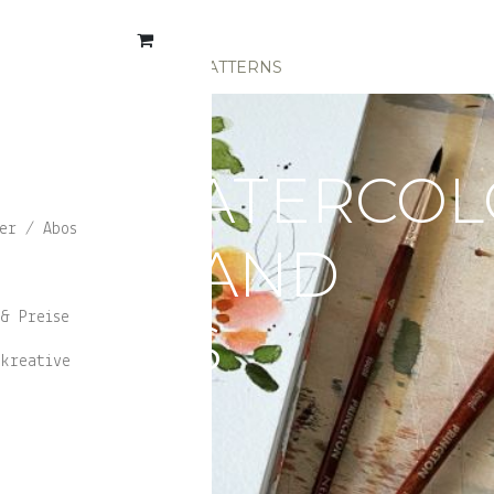
n Veranstaltungen
OLOR I: FLORALS AND PATTERNS
OSE WATERCOLO
er / Abos
ORALS AND
& Preise
TTERNS
kreative
ith Emi