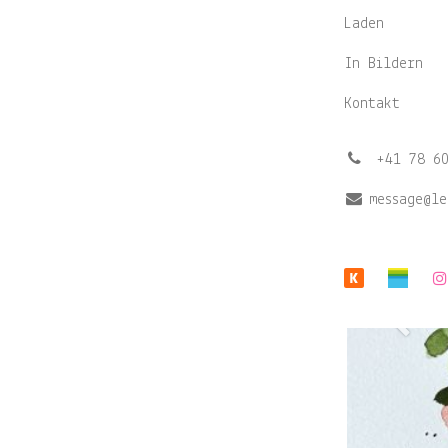
Laden
In Bildern
Kontakt
͏
+41 78 6
message@
Previo