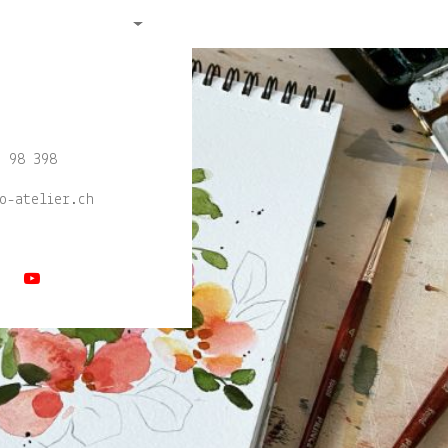
0 98 398
leo-atelier.ch
us