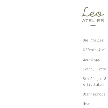
Zurück zu de
LOOSE WATERC
LO
Das Atelier
Offenes Ateli
FL
Workshops
Event, Extra 
PA
Schulungen & 
Aktivitäten
Workshop w
Brennservice
News