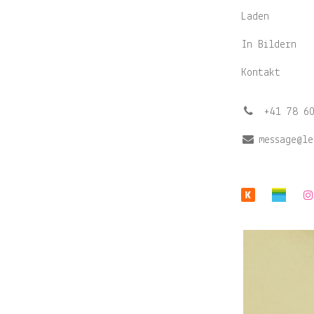
Laden
In Bildern
Kontakt
͏
+41 78 6
message@
Previo