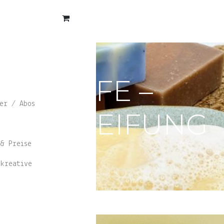
n Veranstaltungen
 KALTVERSEIFUNG
TURSEIFE –
er / Abos
LTVERSEIFUNG
& Preise
it Leo
kreative