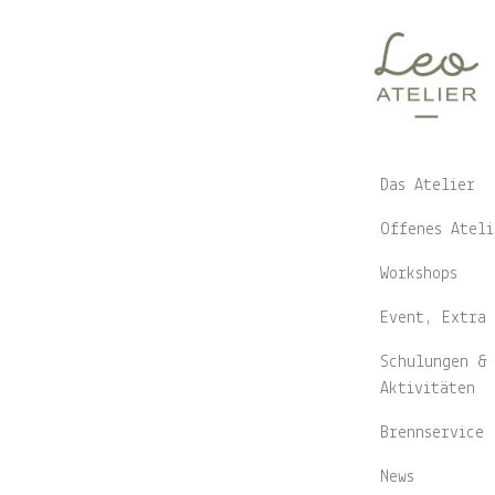
Zurück zu de
NATURSEIFE –
NA
Das Atelier
Offenes Ateli
KA
Workshops
Event, Extra 
Workshop m
Schulungen & 
Aktivitäten
Brennservice
News