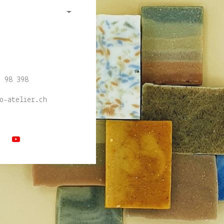
0 98 398
leo-atelier.ch
us