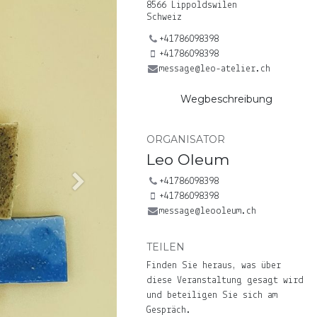
8566 Lippoldswilen
Schweiz
+41786098398
+41786098398
message@leo-atelier.ch
Wegbeschreibung
ORGANISATOR
Leo Oleum
+41786098398
Next
+41786098398
message@leooleum.ch
TEILEN
Finden Sie heraus, was über
diese Veranstaltung gesagt wird
und beteiligen Sie sich am
Gespräch.