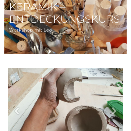
KERAMIK –
ENTDECKUNGSKURS
Workshop mit Leo
Previous
Next